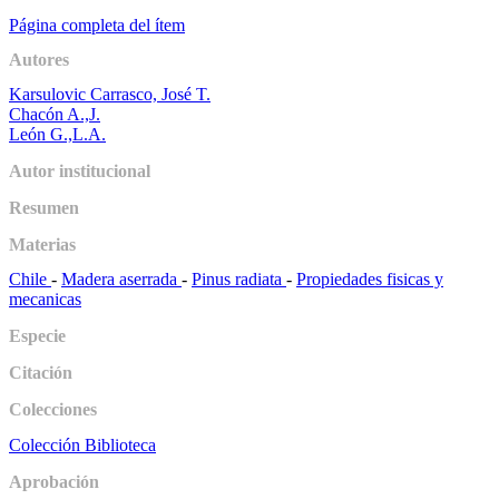
Página completa del ítem
Autores
Karsulovic Carrasco, José T.
Chacón A.,J.
León G.,L.A.
Autor institucional
Resumen
Materias
Chile
-
Madera aserrada
-
Pinus radiata
-
Propiedades fisicas y
mecanicas
Especie
Citación
Colecciones
Colección Biblioteca
Aprobación