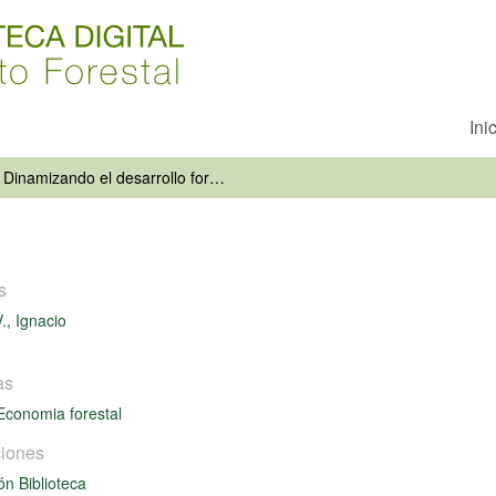
Ini
Dinamizando el desarrollo forestal
s
., Ignacio
as
Economia forestal
iones
ón Biblioteca