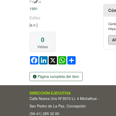
Fecha
1991
Cóm
Editor
Cerda
[s.n.]
https
0
Visitas
Facebook
LinkedIn
X
WhatsApp
Share
Página completa del ítem
DIRECCIÓN EJECUTIVA
Calle Nueva Uno N°3570 Lt. 4 Michaihue -
San Pedro de La Paz, Concepción
(56-41) 285 32 60