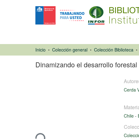
Inicio
Colección general
Colección Biblioteca
Dinamizando el desarrollo forestal
Autore
Cerda V
Materi
Artículo de
Chile
-
revista
Cargando...
Colecc
Colecci