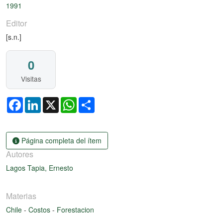
1991
Editor
[s.n.]
0
Visitas
Facebook
LinkedIn
X
WhatsApp
Share
Página completa del ítem
Autores
Lagos Tapia, Ernesto
Materias
Chile
-
Costos
-
Forestacion