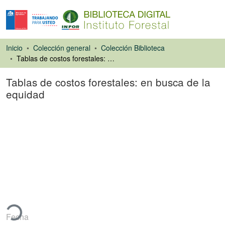
Inicio
Colección general
Colección Biblioteca
Tablas de costos forestales: en busca de la equidad
Tablas de costos forestales: en busca de la
equidad
Artículo de revista
ando...
Fecha