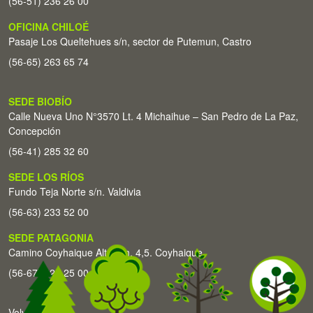
(56-51) 236 26 00
OFICINA CHILOÉ
Pasaje Los Queltehues s/n, sector de Putemun, Castro
(56-65) 263 65 74
SEDE BIOBÍO
Calle Nueva Uno N°3570 Lt. 4 Michaihue – San Pedro de La Paz,
Concepción
(56-41) 285 32 60
SEDE LOS RÍOS
Fundo Teja Norte s/n. Valdivia
(56-63) 233 52 00
SEDE PATAGONIA
Camino Coyhaique Alto Km. 4,5. Coyhaique
(56-67) 226 25 00
Volver arriba