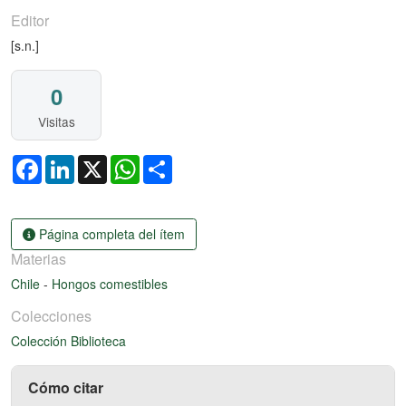
Editor
[s.n.]
0
Visitas
Facebook
LinkedIn
X
WhatsApp
Share
Página completa del ítem
Materias
Chile
-
Hongos comestibles
Colecciones
Colección Biblioteca
Cómo citar