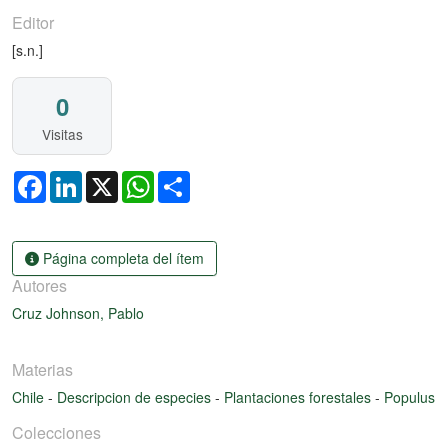
Editor
[s.n.]
0
Visitas
Facebook
LinkedIn
X
WhatsApp
Share
Página completa del ítem
Autores
Cruz Johnson, Pablo
Materias
Chile
-
Descripcion de especies
-
Plantaciones forestales
-
Populus
Colecciones