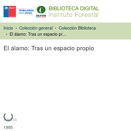
Inicio
Colección general
Colección Biblioteca
El álamo: Tras un espacio propio
El álamo: Tras un espacio propio
Artículo de revista
Cargando...
Fecha
1995