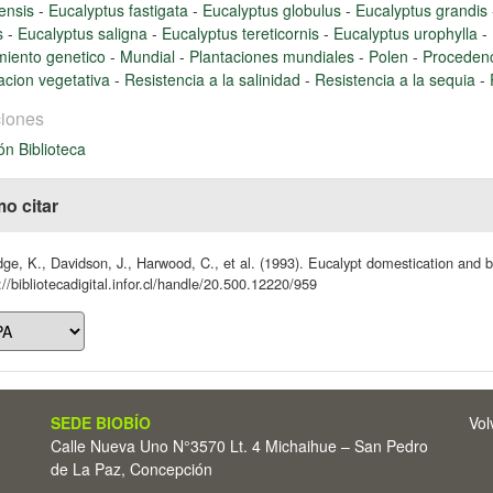
ensis
-
Eucalyptus fastigata
-
Eucalyptus globulus
-
Eucalyptus grandis
s
-
Eucalyptus saligna
-
Eucalyptus tereticornis
-
Eucalyptus urophylla
-
miento genetico
-
Mundial
-
Plantaciones mundiales
-
Polen
-
Procedenc
cion vegetativa
-
Resistencia a la salinidad
-
Resistencia a la sequia
-
iones
ón Biblioteca
o citar
dge, K., Davidson, J., Harwood, C., et al. (1993). Eucalypt domestication and b
://bibliotecadigital.infor.cl/handle/20.500.12220/959
SEDE BIOBÍO
Vol
Calle Nueva Uno N°3570 Lt. 4 Michaihue – San Pedro
de La Paz, Concepción