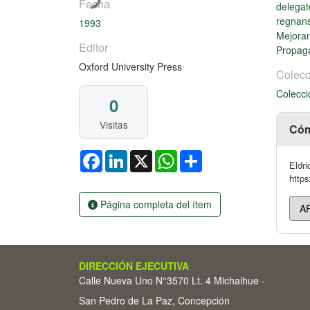
Fecha
delegat
regnan
1993
Mejora
Editor
Propaga
Oxford University Press
Colecc
Colecci
0
Visitas
Cóm
Facebook
LinkedIn
X
WhatsApp
Share
Eldri
https
Página completa del ítem
DIRECCIÓN EJECUTIVA
Calle Nueva Uno N°3570 Lt. 4 Michaihue -
San Pedro de La Paz, Concepción