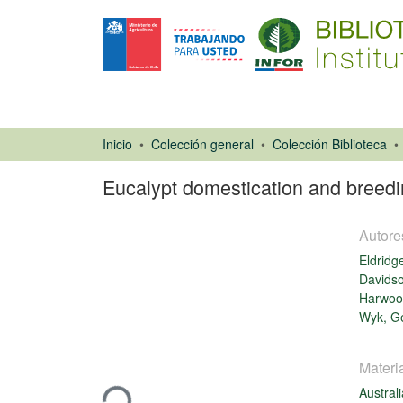
Inicio
Colección general
Colección Biblioteca
Eucalypt domestication and breed
Autore
Eldridg
Davidso
Harwood
Wyk, Ge
Libro
Cargando...
Materi
Austral