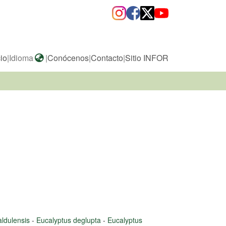
cio
|
Idioma
|
Conócenos
|
Contacto
|
Sitio INFOR
aldulensis
-
Eucalyptus deglupta
-
Eucalyptus