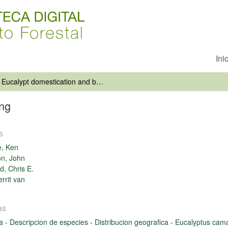
Ini
Eucalypt domestication and breeding
ing
s
e, Ken
n, John
, Chris E.
rrit van
as
ia
-
Descripcion de especies
-
Distribucion geografica
-
Eucalyptus cam