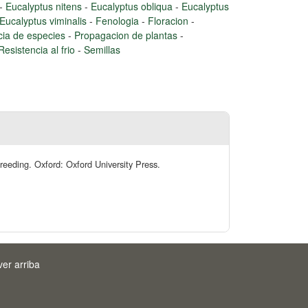
-
Eucalyptus nitens
-
Eucalyptus obliqua
-
Eucalyptus
Eucalyptus viminalis
-
Fenologia
-
Floracion
-
ia de especies
-
Propagacion de plantas
-
Resistencia al frio
-
Semillas
reeding. Oxford: Oxford University Press.
ver arriba