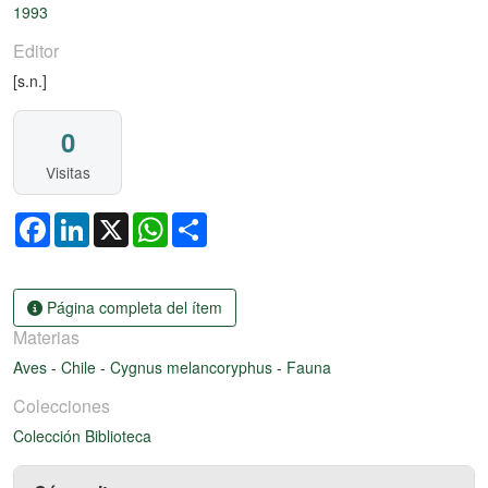
1993
Editor
[s.n.]
0
Visitas
Facebook
LinkedIn
X
WhatsApp
Share
Página completa del ítem
Materias
Aves
-
Chile
-
Cygnus melancoryphus
-
Fauna
Colecciones
Colección Biblioteca