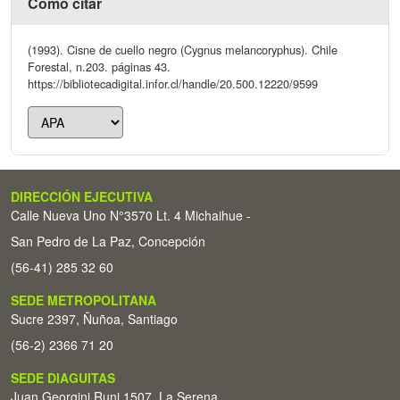
Cómo citar
(1993). Cisne de cuello negro (Cygnus melancoryphus). Chile
Forestal, n.203. páginas 43.
https://bibliotecadigital.infor.cl/handle/20.500.12220/9599
DIRECCIÓN EJECUTIVA
Calle Nueva Uno N°3570 Lt. 4 Michaihue -
San Pedro de La Paz, Concepción
(56-41) 285 32 60
SEDE METROPOLITANA
Sucre 2397, Ñuñoa, Santiago
(56-2) 2366 71 20
SEDE DIAGUITAS
Juan Georgini Runi 1507, La Serena