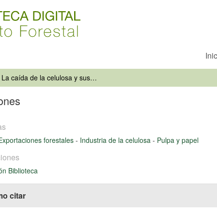
Ini
La caída de la celulosa y sus lecciones
iones
as
Exportaciones forestales
-
Industria de la celulosa
-
Pulpa y papel
iones
ón Biblioteca
o citar