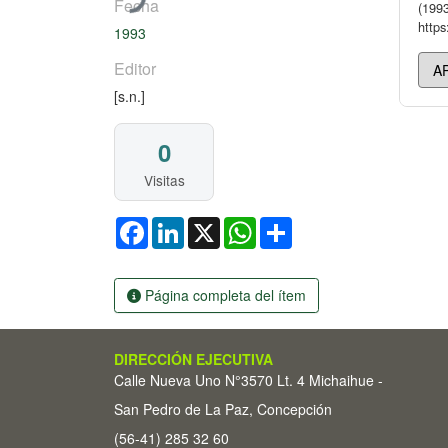
Fecha
(1993
https
1993
Editor
[s.n.]
0
Visitas
Facebook
LinkedIn
X
WhatsApp
Share
Página completa del ítem
DIRECCIÓN EJECUTIVA
Calle Nueva Uno N°3570 Lt. 4 Michaihue -
San Pedro de La Paz, Concepción
(56-41) 285 32 60