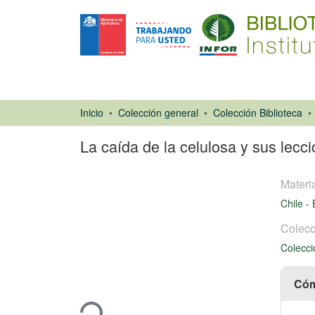
Inicio
Colección general
Colección Biblioteca
La caída de la celulosa y sus lecc
Materi
Chile
-
Colecc
Colecci
Artículo de
revista
Cargando...
Cóm