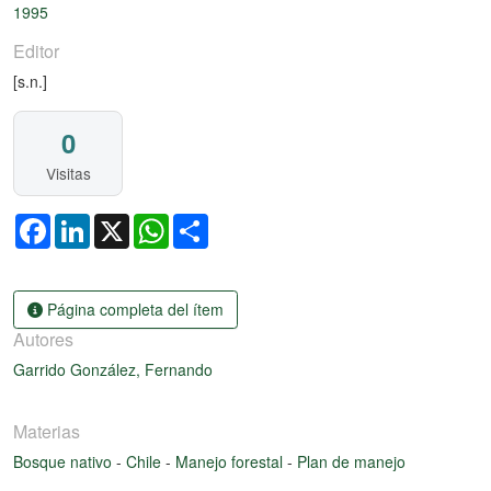
1995
Editor
[s.n.]
0
Visitas
Facebook
LinkedIn
X
WhatsApp
Share
Página completa del ítem
Autores
Garrido González, Fernando
Materias
Bosque nativo
-
Chile
-
Manejo forestal
-
Plan de manejo