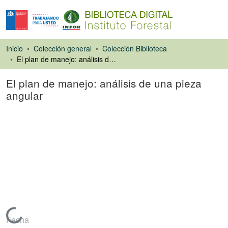
Inicio
Colección general
Colección Biblioteca
El plan de manejo: análisis de una pieza angular
El plan de manejo: análisis de una pieza
angular
Artículo de revista
Cargando...
Fecha