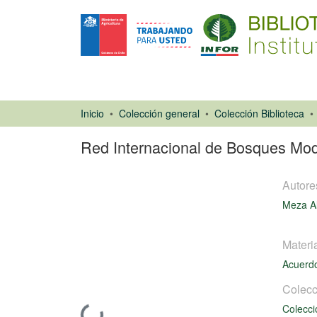
Inicio
Colección general
Colección Biblioteca
Red Internacional de Bosques Mode
Autore
Meza Al
Materi
Artículo de
Acuerd
revista
Colecc
Colecci