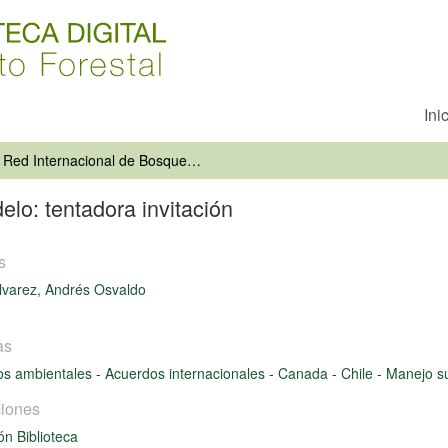
Ini
Red Internacional de Bosques Modelo: tentadora invitación
lo: tentadora invitación
s
varez, Andrés Osvaldo
as
os ambientales
-
Acuerdos internacionales
-
Canada
-
Chile
-
Manejo s
iones
ón Biblioteca