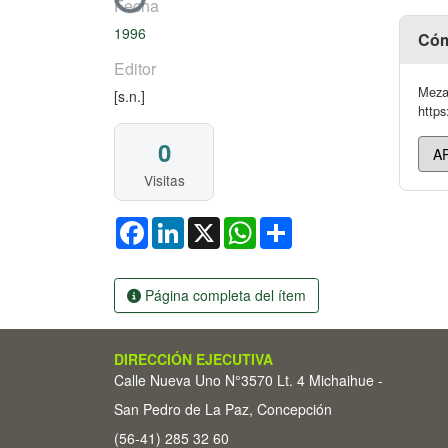
Cargando...
Fecha
1996
Cóm
Editor
Meza 
[s.n.]
https
0
Visitas
Facebook
LinkedIn
X
WhatsApp
Share
Página completa del ítem
DIRECCIÓN EJECUTIVA
Calle Nueva Uno N°3570 Lt. 4 Michaihue -
San Pedro de La Paz, Concepción
(56-41) 285 32 60