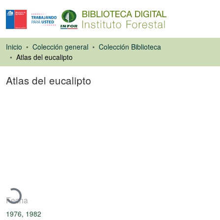
Inicio
Colección general
Colección Biblioteca
Atlas del eucalipto
Atlas del eucalipto
Libro
Cargando...
Fecha
1976, 1982