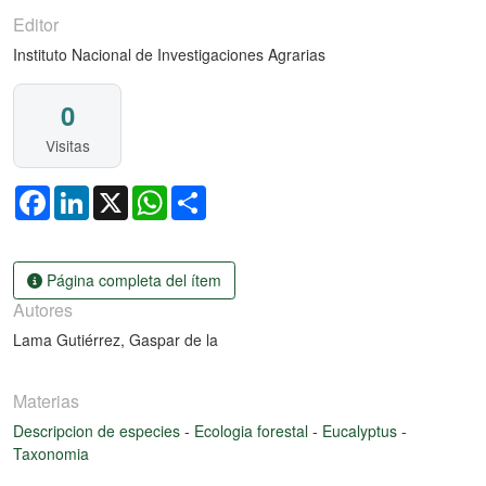
Editor
Instituto Nacional de Investigaciones Agrarias
0
Visitas
Facebook
LinkedIn
X
WhatsApp
Share
Página completa del ítem
Autores
Lama Gutiérrez, Gaspar de la
Materias
Descripcion de especies
-
Ecologia forestal
-
Eucalyptus
-
Taxonomia