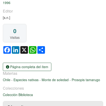
1996
Editor
[s.n.]
0
Visitas
Facebook
LinkedIn
X
WhatsApp
Share
Página completa del ítem
Materias
Chile
-
Especies nativas
-
Monte de soledad
-
Prosopis tamarugo
Colecciones
Colección Biblioteca