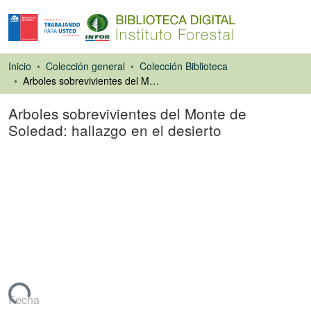
Inicio
Colección general
Colección Biblioteca
Arboles sobrevivientes del Monte de Soledad: hallazgo en el desierto
Arboles sobrevivientes del Monte de
Soledad: hallazgo en el desierto
Artículo de revista
argando...
Fecha