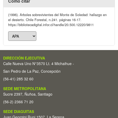
Cómo citar
(1996). Arboles sobrevivientes del Monte de Soledad: hallazgo en
el desierto. Chile Forestal, n.241. páginas 16-17.
https://bibliotecadigital.infor.cl/handle/20.500.12220/9811
DIRECCIÓN EJECUTIVA
Calle Nueva Uno N°3570 Lt. 4 Michaihue -
San Pedro de La Paz, Concepción
(56-41) 285 32 60
SEDE METROPOLITANA
Sucre 2397, Ñuñoa, Santiago
(56-2) 2366 71 20
SEDE DIAGUITAS
Juan Georgini Runi 1507, La Serena