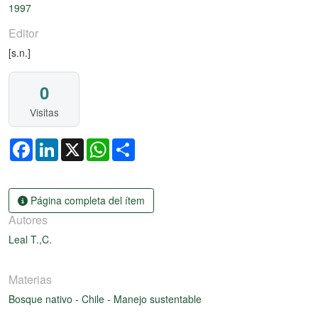
1997
Editor
[s.n.]
0
Visitas
Facebook
LinkedIn
X
WhatsApp
Share
Página completa del ítem
Autores
Leal T.,C.
Materias
Bosque nativo
-
Chile
-
Manejo sustentable