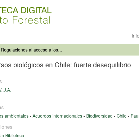
Ini
Regulaciones al acceso a los recursos biológicos en Chile: fuerte desequilibrio
sos biológicos en Chile: fuerte desequilibrio
s
W.,J.A.
as
os ambientales
-
Acuerdos internacionales
-
Biodiversidad
-
Chile
-
Fau
iones
ón Biblioteca