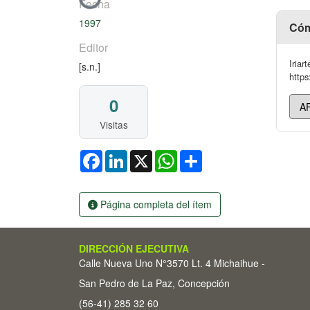
Cargando...
Fecha
1997
Cóm
Editor
Iriar
[s.n.]
https
0
Visitas
Facebook
LinkedIn
X
WhatsApp
Share
Página completa del ítem
DIRECCIÓN EJECUTIVA
Calle Nueva Uno N°3570 Lt. 4 Michaihue -
San Pedro de La Paz, Concepción
(56-41) 285 32 60