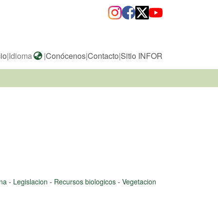
cio
|
Idioma
|
Conócenos
|
Contacto
|
Sitio INFOR
na
-
Legislacion
-
Recursos biologicos
-
Vegetacion