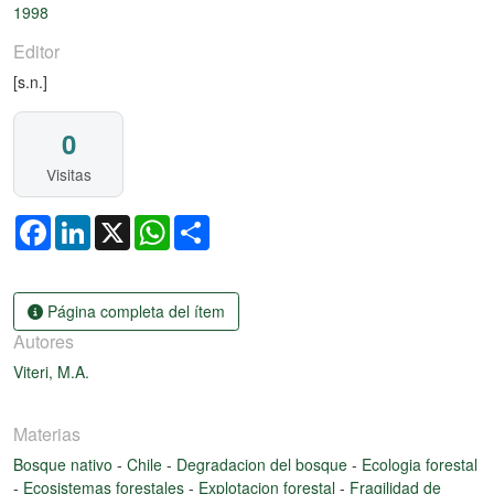
1998
Editor
[s.n.]
0
Visitas
Facebook
LinkedIn
X
WhatsApp
Share
Página completa del ítem
Autores
Viteri, M.A.
Materias
Bosque nativo
-
Chile
-
Degradacion del bosque
-
Ecologia forestal
-
Ecosistemas forestales
-
Explotacion forestal
-
Fragilidad de