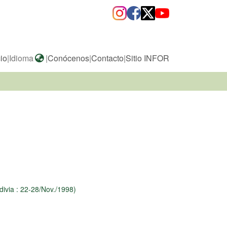
cio
|
Idioma
|
Conócenos
|
Contacto
|
Sitio INFOR
ldivia : 22-28/Nov./1998)