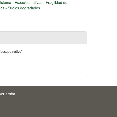
sistema
-
Especies nativas
-
Fragilidad de
cos
-
Suelos degradados
 bosque nativo".
ver arriba