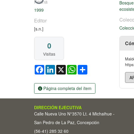
Fecha
Bosque
ecosis
1999
Colecc
Editor
Colecci
[s.n.]
Cóm
0
Visitas
Maldo
https
Facebook
LinkedIn
X
WhatsApp
Share
Página completa del ítem
DIRECCIÓN EJECUTIVA
Calle Nueva Uno N°3570 Lt. 4 Michaihue -
San Pedro de La Paz, Concepción
(56-41) 285 32 60