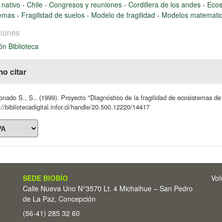
 nativo
-
Chile
-
Congresos y reuniones
-
Cordillera de los andes
-
Eco
temas
-
Fragilidad de suelos
-
Modelo de fragilidad
-
Modelos matemati
iones
ón Biblioteca
o citar
nado S., S.. (1999). Proyecto "Diagnóstico de la fragilidad de ecosistemas de
://bibliotecadigital.infor.cl/handle/20.500.12220/14417
SEDE BIOBÍO
Vol
Calle Nueva Uno N°3570 Lt. 4 Michaihue – San Pedro
de La Paz, Concepción
(56-41) 285 32 60