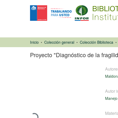
Inicio
Colección general
Colección Biblioteca
Proyecto "Diagnóstico de la fragil
Autore
Maldona
Autor i
Ponencias de
Manejo 
Congresos
Cargando...
Materi