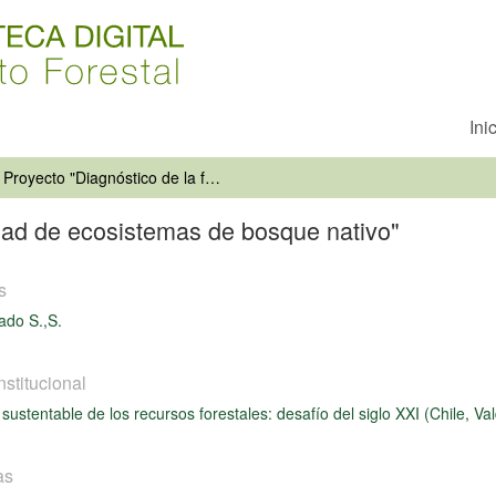
Ini
Proyecto "Diagnóstico de la fragilidad de ecosistemas de bosque nativo"
idad de ecosistemas de bosque nativo"
s
do S.,S.
nstitucional
sustentable de los recursos forestales: desafío del siglo XXI (Chile, Va
as