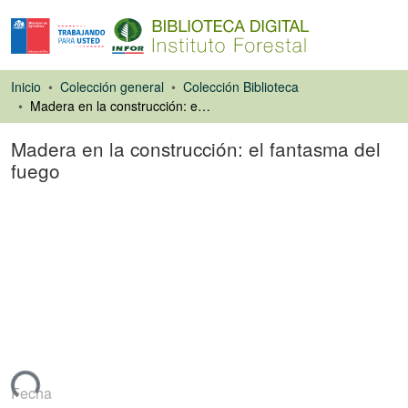
Inicio
Colección general
Colección Biblioteca
Madera en la construcción: el fantasma del fuego
Madera en la construcción: el fantasma del
fuego
Artículo de revista
gando...
Fecha