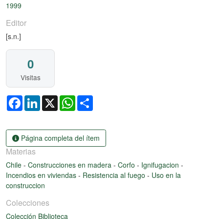
1999
Editor
[s.n.]
0
Visitas
Facebook
LinkedIn
X
WhatsApp
Share
Página completa del ítem
Materias
Chile
-
Construcciones en madera
-
Corfo
-
Ignifugacion
-
Incendios en viviendas
-
Resistencia al fuego
-
Uso en la
construccion
Colecciones
Colección Biblioteca