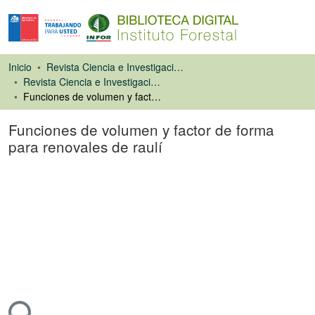
Inicio
Revista Ciencia e Investigación Forestal (CIFOR)
Revista Ciencia e Investigación Forestal
Funciones de volumen y factor de forma para renovales de raulí
Funciones de volumen y factor de forma
para renovales de raulí
Artículo de revista
ndo...