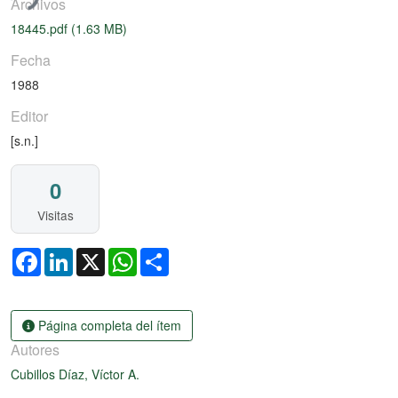
Archivos
18445.pdf
(1.63 MB)
Fecha
1988
Editor
[s.n.]
0
Visitas
Facebook
LinkedIn
X
WhatsApp
Share
Página completa del ítem
Autores
Cubillos Díaz, Víctor A.