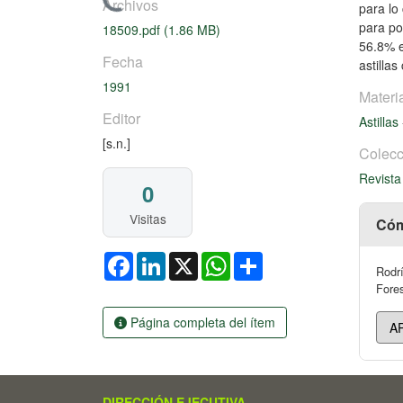
Cargando...
Archivos
para lo
para po
18509.pdf
(1.86 MB)
56.8% e
Fecha
astilla
1991
Materi
Editor
Astillas
[s.n.]
Colecc
Revista
0
Visitas
Cóm
Facebook
LinkedIn
X
WhatsApp
Share
Rodrí
Fores
Página completa del ítem
DIRECCIÓN EJECUTIVA