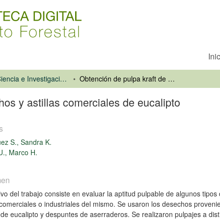
Ini
Revista Ciencia e Investigación Forestal
Obtención de pulpa kraft de desechos y astillas comerciales de eucalipto
os y astillas comerciales de eucalipto
s
ez S., Sandra K.
U., Marco H.
men
tivo del trabajo consiste en evaluar la aptitud pulpable de algunos ti
s comerciales o industriales del mismo. Se usaron los desechos proveni
de eucalipto y despuntes de aserraderos. Se realizaron pulpajes a disti