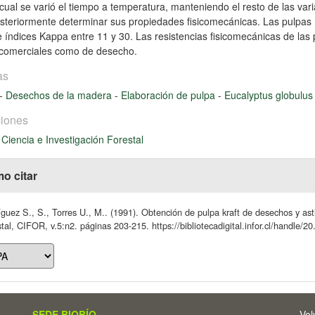
 cual se varió el tiempo a temperatura, manteniendo el resto de las var
steriormente determinar sus propiedades fisicomecánicas. Las pulpas r
 índices Kappa entre 11 y 30. Las resistencias fisicomecánicas de las 
s comerciales como de desecho.
as
-
Desechos de la madera
-
Elaboración de pulpa
-
Eucalyptus globulu
iones
 Ciencia e Investigación Forestal
o citar
guez S., S., Torres U., M.. (1991). Obtención de pulpa kraft de desechos y asti
tal, CIFOR, v.5:n2. páginas 203-215. https://bibliotecadigital.infor.cl/handle/
SEDE BIOBÍO
Vol