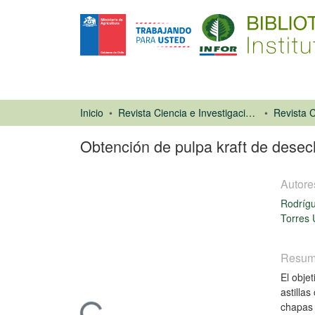
Inicio
Revista Ciencia e Investigación Forestal (CIFOR)
Obtención de pulpa kraft de desech
Autore
Rodrígu
Torres 
Artículo de
Resu
revista
El obje
astilla
chapas 