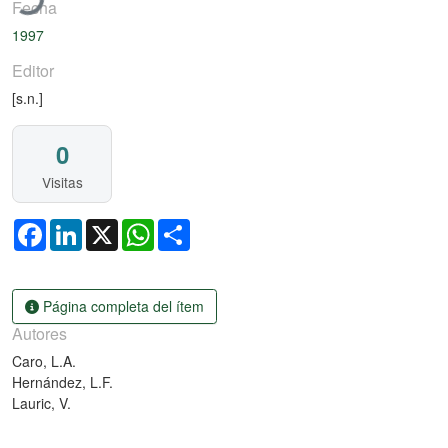
Fecha
1997
Editor
[s.n.]
0
Visitas
Facebook
LinkedIn
X
WhatsApp
Share
Página completa del ítem
Autores
Caro, L.A.
Hernández, L.F.
Lauric, V.