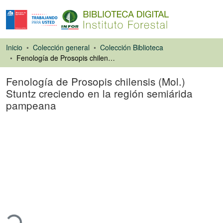
Inicio
Colección general
Colección Biblioteca
Fenología de Prosopis chilensis (Mol.) Stuntz creciendo en la región semiárida pampeana
Fenología de Prosopis chilensis (Mol.)
Stuntz creciendo en la región semiárida
pampeana
Artículo de revista
gando...