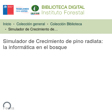
Inicio
Colección general
Colección Biblioteca
Simulador de Crecimiento de pino radiata: la informática en el bosque
Simulador de Crecimiento de pino radiata:
la informática en el bosque
Artículo de revista
ando...
Fecha