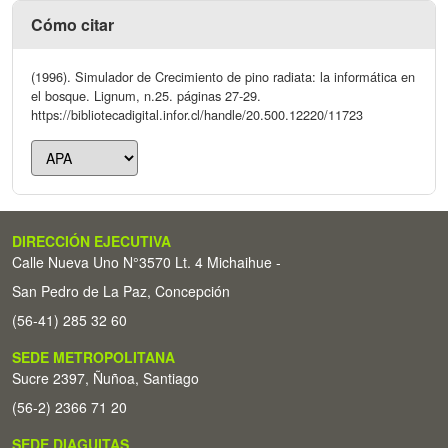
Cómo citar
(1996). Simulador de Crecimiento de pino radiata: la informática en
el bosque. Lignum, n.25. páginas 27-29.
https://bibliotecadigital.infor.cl/handle/20.500.12220/11723
DIRECCIÓN EJECUTIVA
Calle Nueva Uno N°3570 Lt. 4 Michaihue -
San Pedro de La Paz, Concepción
(56-41) 285 32 60
SEDE METROPOLITANA
Sucre 2397, Ñuñoa, Santiago
(56-2) 2366 71 20
SEDE DIAGUITAS