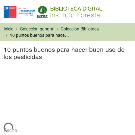
Inicio
Colección general
Colección Biblioteca
10 puntos buenos para hacer buen uso de los pesticidas
10 puntos buenos para hacer buen uso de
los pesticidas
Artículo de revista
rgando...
Fecha