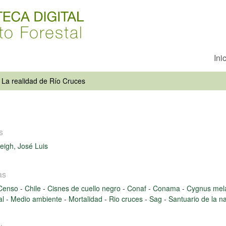
Ini
La realidad de Río Cruces
s
eigh, José Luis
as
Censo
-
Chile
-
Cisnes de cuello negro
-
Conaf
-
Conama
-
Cygnus mel
al
-
Medio ambiente
-
Mortalidad
-
Rio cruces
-
Sag
-
Santuario de la n