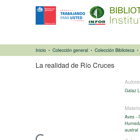
Inicio
Colección general
Colección Biblioteca
La realidad de Río Cruces
Autore
Galaz L
Materi
Artículo de
Aves
-
revista
Humed
austral