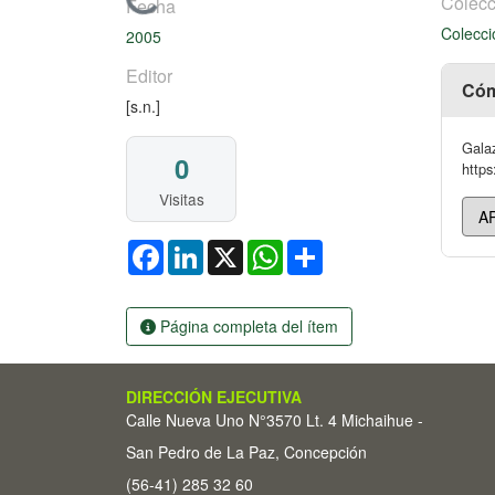
Cargando...
Colecc
Fecha
Colecci
2005
Editor
Cóm
[s.n.]
Galaz
0
https
Visitas
Facebook
LinkedIn
X
WhatsApp
Share
Página completa del ítem
DIRECCIÓN EJECUTIVA
Calle Nueva Uno N°3570 Lt. 4 Michaihue -
San Pedro de La Paz, Concepción
(56-41) 285 32 60