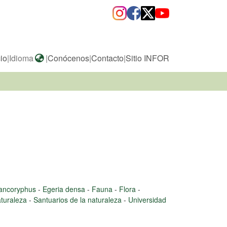
cio
|
Idioma
|
Conócenos
|
Contacto
|
Sitio INFOR
ancoryphus
-
Egeria densa
-
Fauna
-
Flora
-
aturaleza
-
Santuarios de la naturaleza
-
Universidad