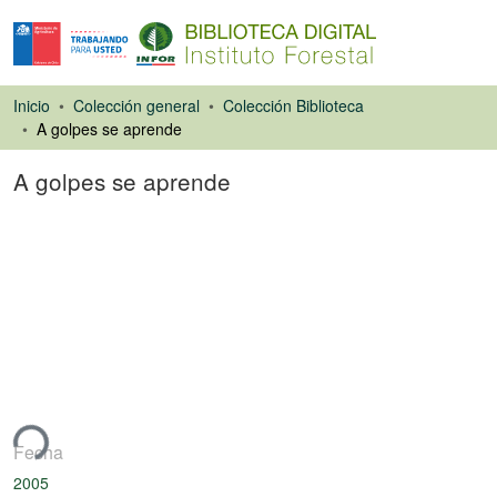
Inicio
Colección general
Colección Biblioteca
A golpes se aprende
A golpes se aprende
Artículo de revista
ndo...
Fecha
2005