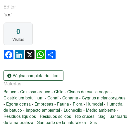
Editor
[s.n.]
0
Visitas
Facebook
LinkedIn
X
WhatsApp
Share
Página completa del ítem
Materias
Batuco
-
Celulosa arauco
-
Chile
-
Cisnes de cuello negro
-
Clostridium botulinum
-
Conaf
-
Conama
-
Cygnus melancoryphus
-
Egeria densa
-
Empresas
-
Fauna
-
Flora
-
Humedal
-
Humedal
de batuco
-
Impacto ambiental
-
Luchecillo
-
Medio ambiente
-
Residuos liquidos
-
Residuos solidos
-
Rio cruces
-
Sag
-
Santuario
de la naturaleza
-
Santuario de la naturaleza
-
Sns