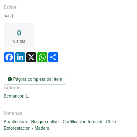
Editor
[s.n.]
0
Visitas
Facebook
LinkedIn
X
WhatsApp
Share
Página completa del ítem
Autores
Bentancor, L.
Materias
Arquitectura
-
Bosque nativo
-
Certificacion forestal
-
Chile
-
Deforestacion
-
Madera