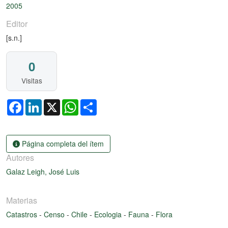
Cargando...
2005
Editor
[s.n.]
0
Visitas
Facebook
LinkedIn
X
WhatsApp
Share
Página completa del ítem
Autores
Galaz Leigh, José Luis
Materias
Catastros
-
Censo
-
Chile
-
Ecologia
-
Fauna
-
Flora