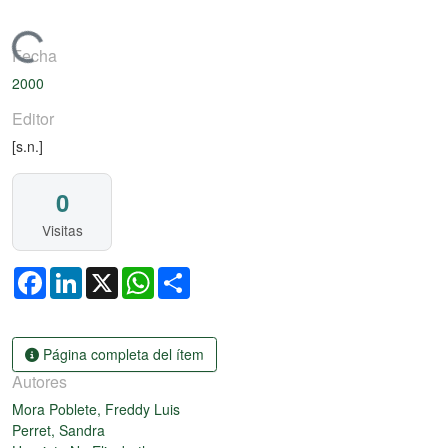
Cargando...
Fecha
2000
Editor
[s.n.]
0
Visitas
Facebook
LinkedIn
X
WhatsApp
Share
Página completa del ítem
Autores
Mora Poblete, Freddy Luis
Perret, Sandra