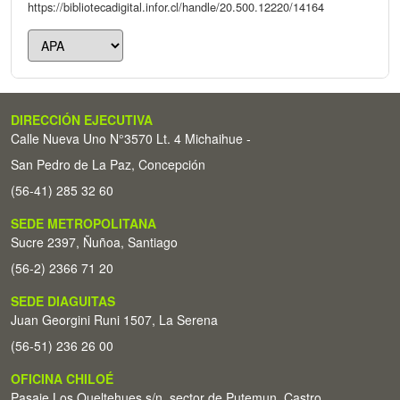
https://bibliotecadigital.infor.cl/handle/20.500.12220/14164
DIRECCIÓN EJECUTIVA
Calle Nueva Uno N°3570 Lt. 4 Michaihue -
San Pedro de La Paz, Concepción
(56-41) 285 32 60
SEDE METROPOLITANA
Sucre 2397, Ñuñoa, Santiago
(56-2) 2366 71 20
SEDE DIAGUITAS
Juan Georgini Runi 1507, La Serena
(56-51) 236 26 00
OFICINA CHILOÉ
Pasaje Los Queltehues s/n, sector de Putemun, Castro