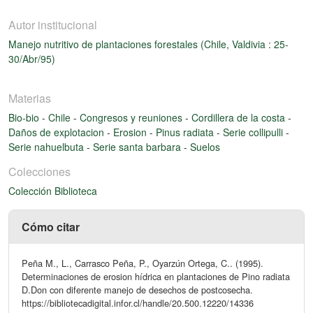
Autor institucional
Manejo nutritivo de plantaciones forestales (Chile, Valdivia : 25-
30/Abr/95)
Materias
Bio-bio
-
Chile
-
Congresos y reuniones
-
Cordillera de la costa
-
Daños de explotacion
-
Erosion
-
Pinus radiata
-
Serie collipulli
-
Serie nahuelbuta
-
Serie santa barbara
-
Suelos
Colecciones
Colección Biblioteca
Cómo citar
Peña M., L., Carrasco Peña, P., Oyarzún Ortega, C.. (1995).
Determinaciones de erosion hídrica en plantaciones de Pino radiata
D.Don con diferente manejo de desechos de postcosecha.
https://bibliotecadigital.infor.cl/handle/20.500.12220/14336