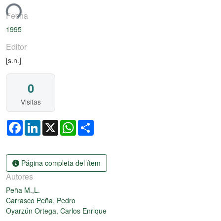
ndo...
Fecha
1995
Editor
[s.n.]
0
Visitas
Facebook
LinkedIn
X
WhatsApp
Share
Página completa del ítem
Autores
Peña M.,L.
Carrasco Peña, Pedro
Oyarzún Ortega, Carlos Enrique