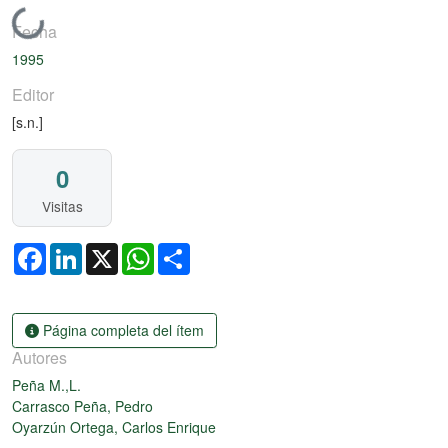
Cargando...
Fecha
1995
Editor
[s.n.]
0
Visitas
Facebook
LinkedIn
X
WhatsApp
Share
Página completa del ítem
Autores
Peña M.,L.
Carrasco Peña, Pedro
Oyarzún Ortega, Carlos Enrique