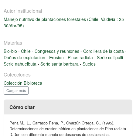
Autor institucional
Manejo nutritivo de plantaciones forestales (Chile, Valdivia : 25-
30/Abr/95)
Materias
Bio-bio
-
Chile
-
Congresos y reuniones
-
Cordillera de la costa
-
Daños de explotacion
-
Erosion
-
Pinus radiata
-
Serie collipulli
-
Serie nahuelbuta
-
Serie santa barbara
-
Suelos
Colecciones
Colección Biblioteca
Cargar más
Cómo citar
Peña M., L., Carrasco Peña, P., Oyarzún Ortega, C.. (1995).
Determinaciones de erosion hídrica en plantaciones de Pino radiata
D.Don con diferente manejo de desechos de postcosecha.