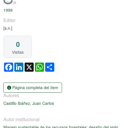
Cargando...
Fecha
1999
Editor
[s.n.]
0
Visitas
Facebook
LinkedIn
X
WhatsApp
Share
Página completa del ítem
Autores
Castillo Ibáñez, Juan Carlos
Autor institucional
Manejo sustentable de los recursos forestales: desafío del siglo