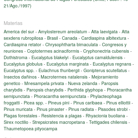
21/Ago./1997)
Materias
America del sur
-
Amylostereum areolatum
-
Atta laevigata
-
Atta
sexdens rubropilosa
-
Brasil
-
Canada
-
Cardiaspina albitextura
-
Cardiaspina retator
-
Chrysophtharta bimaculata
-
Congresos y
reuniones
-
Coptotermes acinaciformis
-
Cryphonectria cubensis
-
Dothistroma
-
Eucalyptus blakelyi
-
Eucalyptus camaldulensis
-
Eucalyptus globulus
-
Eucalyptus marginata
-
Eucalyptus regnans
-
Eucalyptus spp.
-
Eulachnus thunbergii
-
Gonipterus scutellatus
-
Insectos dañinos
-
Macrotermes natalensis
-
Mejoramiento
genetico
-
Mnesampela privata
-
Nueva zelanda
-
Paropsis
charybdis
-
Paropsis charybdis
-
Perthida glyphopa
-
Phoracantha
semipunctata
-
Phoracantha semipunctata
-
Phylacteophaga
froggatti
-
Picea spp.
-
Pineus pini
-
Pinus caribaea
-
Pinus elliottii
-
Pinus muricata
-
Pinus pinaster
-
Pinus radiata
-
Pissodes strobi
-
Plagas forestales
-
Resistencia a plagas
-
Rhyacionia buoliana
-
Sirex noctilio
-
Strepsicrates macropetana
-
Tettigades chilensis
-
Thaumetopoea pityocampa