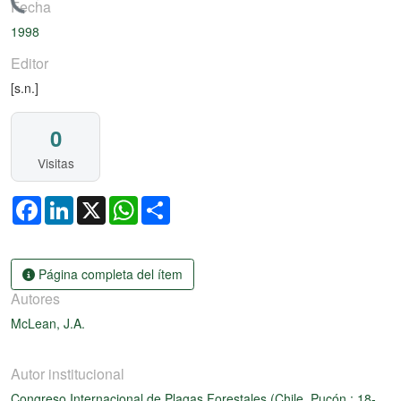
rgando...
Fecha
1998
Editor
[s.n.]
0
Visitas
Facebook
LinkedIn
X
WhatsApp
Share
Página completa del ítem
Autores
McLean, J.A.
Autor institucional
Congreso Internacional de Plagas Forestales (Chile, Pucón : 18-