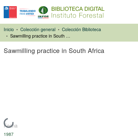
Inicio
Colección general
Colección Biblioteca
Sawmilling practice in South Africa
Sawmilling practice in South Africa
Ponencias de
Congresos
Cargando...
Fecha
1987