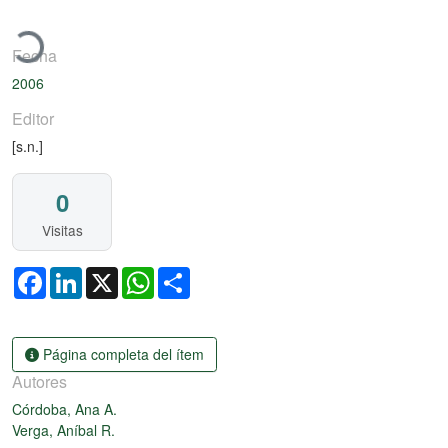
Cargando...
Fecha
2006
Editor
[s.n.]
0
Visitas
Facebook
LinkedIn
X
WhatsApp
Share
Página completa del ítem
Autores
Córdoba, Ana A.
Verga, Aníbal R.