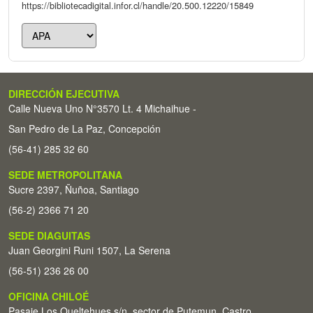
https://bibliotecadigital.infor.cl/handle/20.500.12220/15849
DIRECCIÓN EJECUTIVA
Calle Nueva Uno N°3570 Lt. 4 Michaihue -
San Pedro de La Paz, Concepción
(56-41) 285 32 60
SEDE METROPOLITANA
Sucre 2397, Ñuñoa, Santiago
(56-2) 2366 71 20
SEDE DIAGUITAS
Juan Georgini Runi 1507, La Serena
(56-51) 236 26 00
OFICINA CHILOÉ
Pasaje Los Queltehues s/n, sector de Putemun, Castro