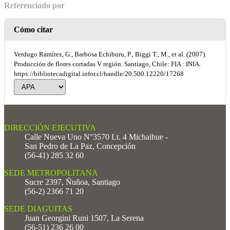
Referenciado por
Cómo citar
Verdugo Ramírez, G., Barbosa Echiburu, P., Biggi T., M., et al. (2007).
Producción de flores cortadas V región. Santiago, Chile: FIA : INIA.
https://bibliotecadigital.infor.cl/handle/20.500.12220/17268
DIRECCIÓN EJECUTIVA
Calle Nueva Uno N°3570 Lt. 4 Michaihue -
San Pedro de La Paz, Concepción
(56-41) 285 32 60
SEDE METROPOLITANA
Sucre 2397, Ñuñoa, Santiago
(56-2) 2366 71 20
SEDE DIAGUITAS
Juan Georgini Runi 1507, La Serena
(56-51) 236 26 00