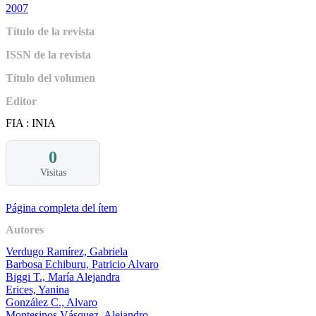
2007
Título de la revista
ISSN de la revista
Título del volumen
Editor
FIA : INIA
0
Visitas
Página completa del ítem
Autores
Verdugo Ramírez, Gabriela
Barbosa Echiburu, Patricio Alvaro
Biggi T., María Alejandra
Erices, Yanina
González C., Alvaro
Montesinos Vásquez, Alejandro