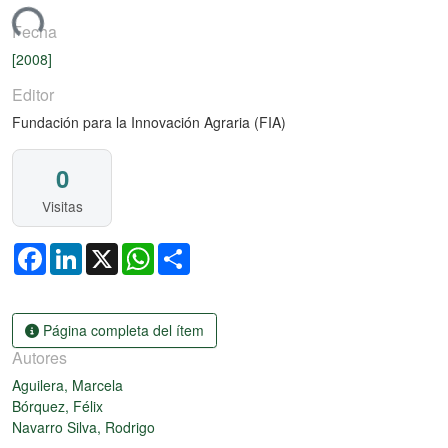
ando...
Fecha
[2008]
Editor
Fundación para la Innovación Agraria (FIA)
0
Visitas
Facebook
LinkedIn
X
WhatsApp
Share
Página completa del ítem
Autores
Aguilera, Marcela
Bórquez, Félix
Navarro Silva, Rodrigo