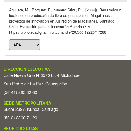
Aguilera, M., Bórquez, F., Navarro Silva, R.. ([2008]). Resultados y
lecciones en producción de fibra de guanacos en Magallanes :
proyectos de innovación en XII región de Magallanes. Santiago,
Chile: Fundación para la Innovación Agraria (FIA).
https://bibliotecadigital.infor.cl/handle/20.500.12220/17288
DIRECCIÓN EJECUTIVA
Calle Nueva Uno N°3570 Lt. 4 Michaihue -
San Pedro de La Paz, Concepción
(56-41) 285 32 60
SEDE METROPOLITANA
Sucre 2397, Ñuñoa, Santiago
(56-2) 2366 71 20
SEDE DIAGUITAS