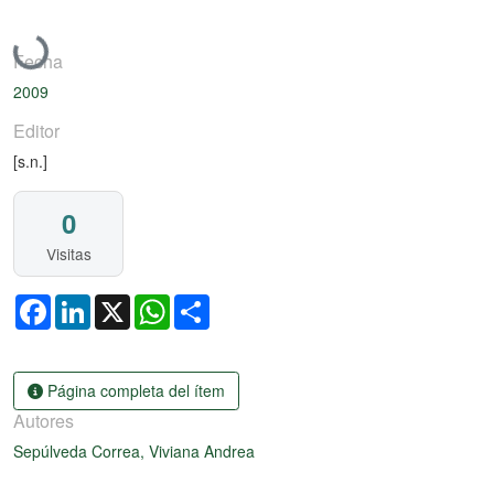
Cargando...
Fecha
2009
Editor
[s.n.]
0
Visitas
Facebook
LinkedIn
X
WhatsApp
Share
Página completa del ítem
Autores
Sepúlveda Correa, Viviana Andrea