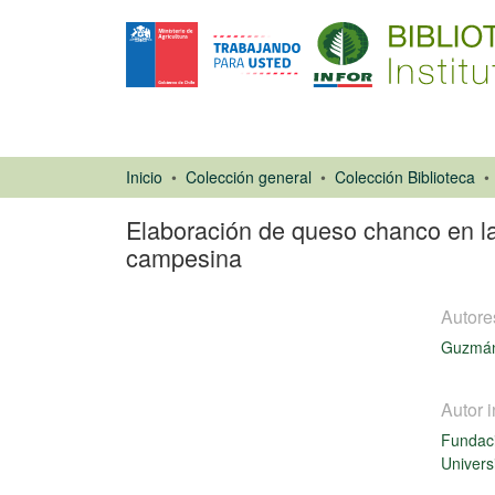
Inicio
Colección general
Colección Biblioteca
Elaboración de queso chanco en la
campesina
Autore
Guzmán
Autor i
Fundaci
Libro
Univers