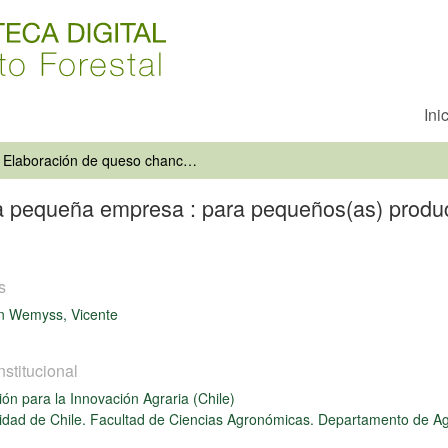
Ini
Elaboración de queso chanco en la pequeña empresa : para pequeños(as) productores(as) de la agricultura familiar campesina
 pequeña empresa : para pequeños(as) producto
s
 Wemyss, Vicente
nstitucional
ón para la Innovación Agraria (Chile)
idad de Chile. Facultad de Ciencias Agronómicas. Departamento de Ag