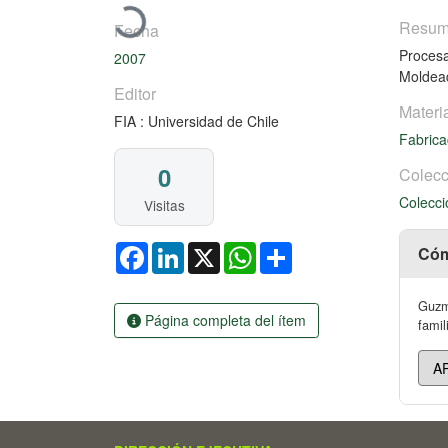
Cargando...
Resu
Fecha
Procesa
2007
Moldead
Editor
Materi
FIA : Universidad de Chile
Fabrica
0
Colecc
Colecci
Visitas
Facebook
LinkedIn
X
WhatsApp
Share
Cóm
Guzmá
Página completa del ítem
famil