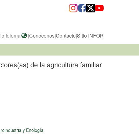
cio
|
Idioma
|
Conócenos
|
Contacto
|
Sitio INFOR
res(as) de la agricultura familiar
roindustria y Enología