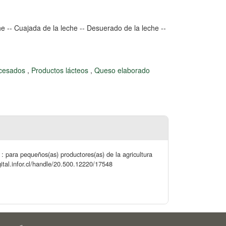
e -- Cuajada de la leche -- Desuerado de la leche --
ocesados
,
Productos lácteos
,
Queso elaborado
para pequeños(as) productores(as) de la agricultura
gital.infor.cl/handle/20.500.12220/17548