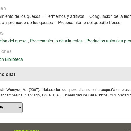
men
miento de los quesos -- Fermentos y aditivos -- Coagulación de la lech
o y prensado de los quesos -- Procesamiento del quesillo fresco
as
ción del queso
,
Procesamiento de alimentos
,
Productos animales pr
iones
ón Biblioteca
o citar
n Wemyss, V.. (2007). Elaboración de queso chanco en la pequeña empresa : 
iar campesina. Santiago, Chile: FIA : Universidad de Chile. https://bibliotecadi