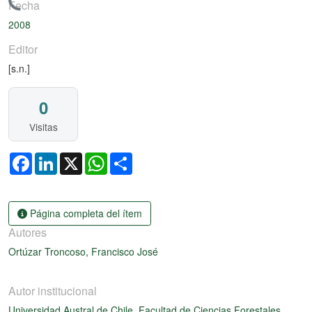
Cargando...
Fecha
2008
Editor
[s.n.]
0
Visitas
Facebook
LinkedIn
X
WhatsApp
Share
Página completa del ítem
Autores
Ortúzar Troncoso, Francisco José
Autor institucional
Universidad Austral de Chile. Facultad de Ciencias Forestales