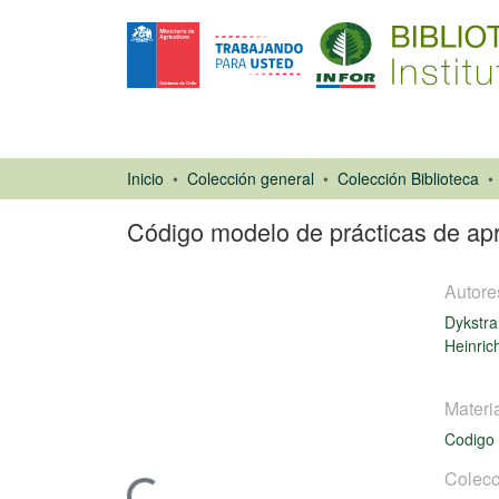
Inicio
Colección general
Colección Biblioteca
Código modelo de prácticas de ap
Autore
Dykstra
Heinric
Materi
Libro
Codigo 
Colecc