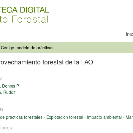
Ini
Código modelo de prácticas de aprovechamiento forestal de la FAO
rovechamiento forestal de la FAO
s
, Dennis P.
h, Rudolf
as
de practicas forestales
-
Explotacion forestal
-
Impacto ambiental
-
Man
iones