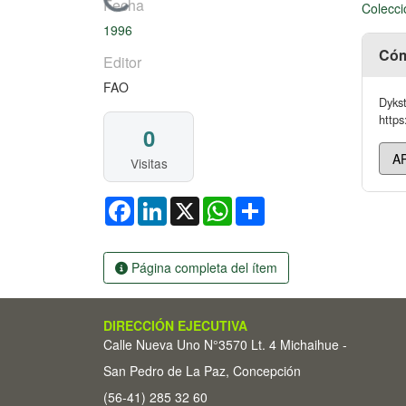
Cargando...
Fecha
Colecci
1996
Cóm
Editor
FAO
Dykst
https
0
Visitas
Facebook
LinkedIn
X
WhatsApp
Share
Página completa del ítem
DIRECCIÓN EJECUTIVA
Calle Nueva Uno N°3570 Lt. 4 Michaihue -
San Pedro de La Paz, Concepción
(56-41) 285 32 60