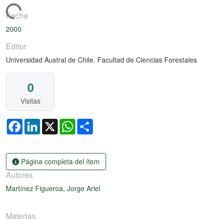
Cargando...
Fecha
2000
Editor
Universidad Austral de Chile. Facultad de Ciencias Forestales
0
Visitas
Facebook
LinkedIn
X
WhatsApp
Share
Página completa del ítem
Autores
Martínez Figueroa, Jorge Ariel
Materias