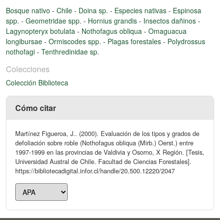
Bosque nativo
-
Chile
-
Doina sp.
-
Especies nativas
-
Espinosa
spp.
-
Geometridae spp.
-
Hornius grandis
-
Insectos dañinos
-
Lagynopteryx botulata
-
Nothofagus obliqua
-
Omaguacua
longibursae
-
Ormiscodes spp.
-
Plagas forestales
-
Polydrossus
nothofagi
-
Tenthredinidae sp.
Colecciones
Colección Biblioteca
Cómo citar
Martínez Figueroa, J.. (2000). Evaluación de los tipos y grados de
defoliación sobre roble (Nothofagus obliqua (Mirb.) Oerst.) entre
1997-1999 en las provincias de Valdivia y Osorno, X Región. [Tesis,
Universidad Austral de Chile. Facultad de Ciencias Forestales].
https://bibliotecadigital.infor.cl/handle/20.500.12220/2047