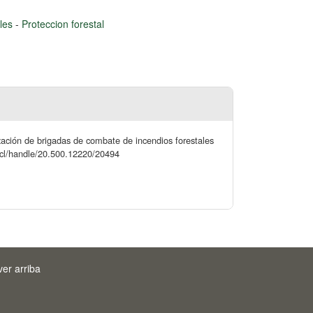
ales
-
Proteccion forestal
ización de brigadas de combate de incendios forestales
or.cl/handle/20.500.12220/20494
ver arriba