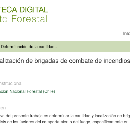
Ini
Determinación de la cantidad y localización de brigadas de combate de incendios forestales "Valparaíso Metropolitano"
alización de brigadas de combate de incendios
nstitucional
ción Nacional Forestal (Chile)
men
tivo del presente trabajo es determinar la cantidad y localización de br
lisis de los factores del comportamiento del fuego, específicamente en