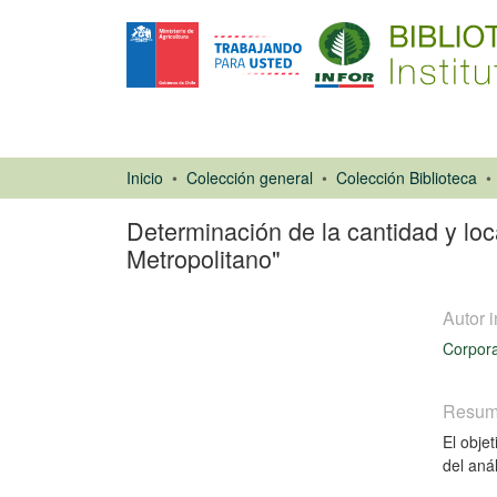
Inicio
Colección general
Colección Biblioteca
Determinación de la cantidad y loc
Metropolitano"
Autor i
Corpora
Resu
El obje
Libro
del aná