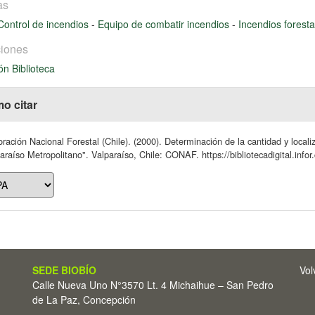
as
Control de incendios
-
Equipo de combatir incendios
-
Incendios forest
iones
ón Biblioteca
o citar
ración Nacional Forestal (Chile). (2000). Determinación de la cantidad y local
araíso Metropolitano". Valparaíso, Chile: CONAF. https://bibliotecadigital.inf
SEDE BIOBÍO
Vol
Calle Nueva Uno N°3570 Lt. 4 Michaihue – San Pedro
de La Paz, Concepción