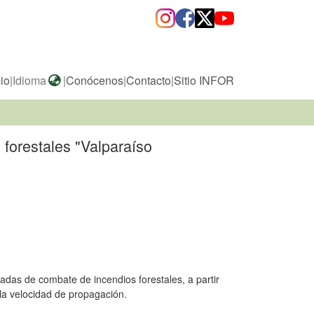
cio
|
Idioma
|
Conócenos
|
Contacto
|
Sitio INFOR
 forestales "Valparaíso
igadas de combate de incendios forestales, a partir
 la velocidad de propagación.