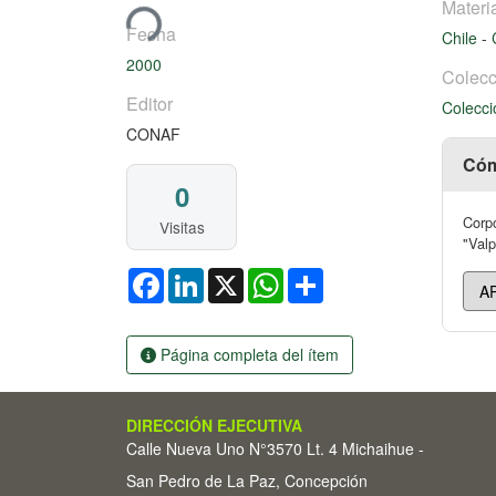
Cargando...
Materi
Fecha
Chile
-
2000
Colecc
Editor
Colecci
CONAF
Cóm
0
Corpo
Visitas
"Valp
Facebook
LinkedIn
X
WhatsApp
Share
Página completa del ítem
DIRECCIÓN EJECUTIVA
Calle Nueva Uno N°3570 Lt. 4 Michaihue -
San Pedro de La Paz, Concepción