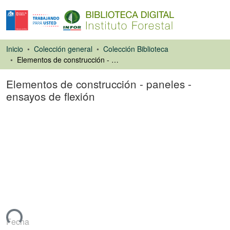
Inicio
Colección general
Colección Biblioteca
Elementos de construcción - paneles - ensayos de flexión
Elementos de construcción - paneles -
ensayos de flexión
Normas
ando...
Fecha