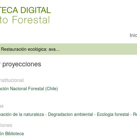
Ini
Restauración ecológica: avances y proyecciones
y proyecciones
nstitucional
ción Nacional Forestal (Chile)
as
ación de la naturaleza
-
Degradacion ambiental
-
Ecologia forestal
-
R
iones
ón Biblioteca