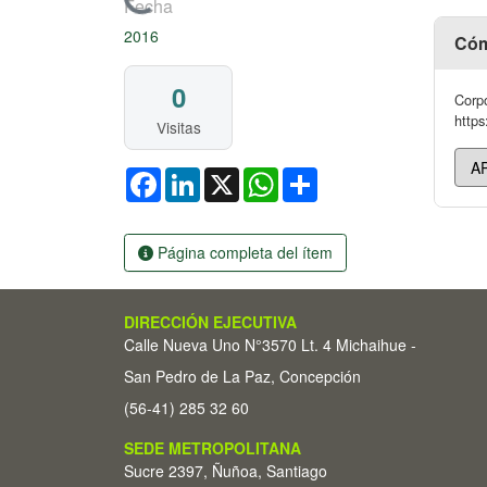
Cargando...
Fecha
2016
Cóm
0
Corpo
https
Visitas
Facebook
LinkedIn
X
WhatsApp
Share
Página completa del ítem
DIRECCIÓN EJECUTIVA
Calle Nueva Uno N°3570 Lt. 4 Michaihue -
San Pedro de La Paz, Concepción
(56-41) 285 32 60
SEDE METROPOLITANA
Sucre 2397, Ñuñoa, Santiago