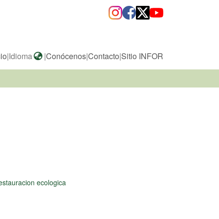
cio
|
Idioma
|
Conócenos
|
Contacto
|
Sitio INFOR
estauracion ecologica