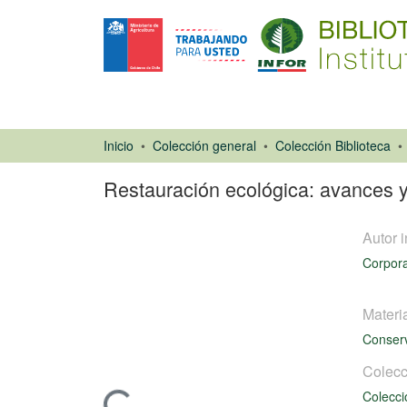
Inicio
Colección general
Colección Biblioteca
Restauración ecológica: avances 
Autor i
Corpora
Materi
Artículo de
Conserv
revista
Colecc
Colecci