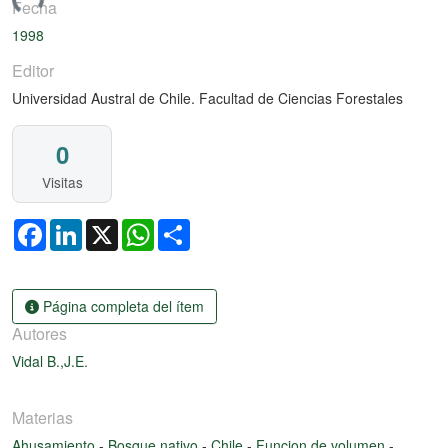
ando...
Fecha
1998
Editor
Universidad Austral de Chile. Facultad de Ciencias Forestales
0
Visitas
Facebook
LinkedIn
X
WhatsApp
Share
Página completa del ítem
Autores
Vidal B.,J.E.
Materias
Ahusamiento
-
Bosque nativo
-
Chile
-
Funcion de volumen
-