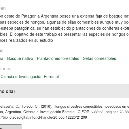
men
ón oeste de Patagonia Argentina posee una extensa faja de bosque na
as especies de hongos, algunas de ellas comestibles aunque muy poco
estepa patagónica, se han establecido plantaciones de coníferas exót
bles. El objetivo de este trabajo es presentar las especies de hongos
nces realizados en su estudio
as
ina
-
Bosque nativo
-
Plantaciones forestales
-
Setas comestibles
iones
 Ciencia e Investigación Forestal
o citar
etaveña, C., Toledo, C.. (2016). Hongos silvestres comestibles novedosos en e
a, Argentina. Ciencia e Investigación Forestal, CIFOR, v.22:n3. páginas 73-88
://bibliotecadigital.infor.cl/handle/20.500.12220/21209