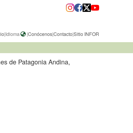
cio
|
Idioma
|
Conócenos
|
Contacto
|
Sitio INFOR
nes de Patagonia Andina,