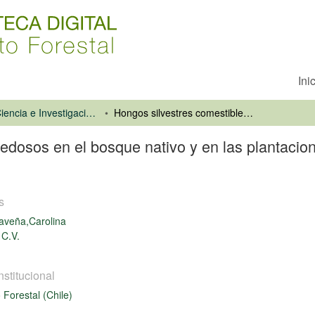
Ini
Revista Ciencia e Investigación Forestal
Hongos silvestres comestibles novedosos en el bosque nativo y en las plantaciones de Patagonia Andina, Argentina
edosos en el bosque nativo y en las plantacio
s
aveña,Carolina
 C.V.
nstitucional
o Forestal (Chile)