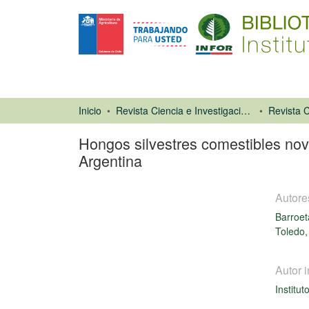
Inicio
Revista Ciencia e Investigación Forestal (CIFOR)
Hongos silvestres comestibles nov
Argentina
Autore
Barroet
Toledo,
Artículo de
Autor i
revista
Institut