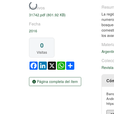
Cargando...
Resu
Archivos
La regi
31742.pdf
(801.92 KB)
numeros
Fecha
bosque-
comesti
2016
los ava
0
Materi
Argent
Visitas
Colecc
Facebook
LinkedIn
X
WhatsApp
Share
Revista
Cóm
Página completa del ítem
Barro
Andin
https