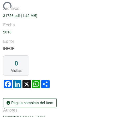
ando...
Archivos
31756.pdf
(1.42 MB)
Fecha
2016
Editor
INFOR
0
Visitas
Facebook
LinkedIn
X
WhatsApp
Share
Página completa del ítem
Autores
González Campos, Jorge