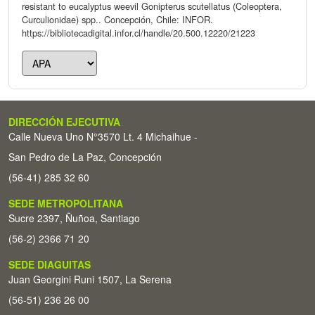
resistant to eucalyptus weevil Gonipterus scutellatus (Coleoptera,
Curculionidae) spp.. Concepción, Chile: INFOR.
https://bibliotecadigital.infor.cl/handle/20.500.12220/21223
DIRECCIÓN EJECUTIVA
Calle Nueva Uno N°3570 Lt. 4 Michaihue -
San Pedro de La Paz, Concepción
(56-41) 285 32 60
SEDE METROPOLITANA
Sucre 2397, Ñuñoa, Santiago
(56-2) 2366 71 20
SEDE DIAGUITAS
Juan Georgini Runi 1507, La Serena
(56-51) 236 26 00