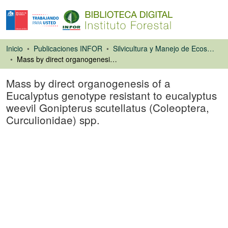
Inicio
Publicaciones INFOR
Silvicultura y Manejo de Ecosistemas Forestales Nativos y Exóticos
Mass by direct organogenesis of a Eucalyptus genotype resistant to eucalyptus weevil Gonipterus scutellatus (Coleoptera, Curculionidae) spp.
Mass by direct organogenesis of a
Eucalyptus genotype resistant to eucalyptus
weevil Gonipterus scutellatus (Coleoptera,
Curculionidae) spp.
Poster