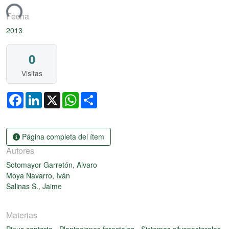
ando...
Fecha
2013
0
Visitas
Facebook
LinkedIn
X
WhatsApp
Share
Página completa del ítem
Autores
Sotomayor Garretón, Alvaro
Moya Navarro, Iván
Salinas S., Jaime
Materias
Pinus contorta
-
Plantaciones forestales
-
Sistemas silvopastorales