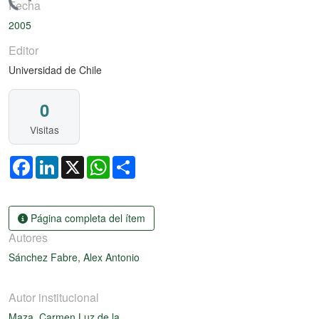
rgando...
Fecha
2005
Editor
Universidad de Chile
0
Visitas
Facebook
LinkedIn
X
WhatsApp
Share
Página completa del ítem
Autores
Sánchez Fabre, Alex Antonio
Autor institucional
Maza, Carmen Luz de la