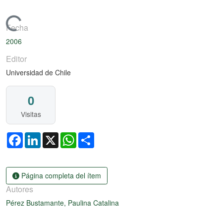
Cargando...
Fecha
2006
Editor
Universidad de Chile
0
Visitas
Facebook
LinkedIn
X
WhatsApp
Share
Página completa del ítem
Autores
Pérez Bustamante, Paulina Catalina