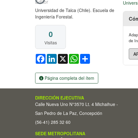
Cargando...
Editor
Univers
Universidad de Talca (Chile). Escuela de
Ingeniería Forestal.
Cóm
0
Adapt
de In
Visitas
Facebook
LinkedIn
X
WhatsApp
Share
Página completa del ítem
DIRECCIÓN EJECUTIVA
Calle Nueva Uno N°3570 Lt. 4 Michaihue -
San Pedro de La Paz, Concepción
(56-41) 285 32 60
SEDE METROPOLITANA