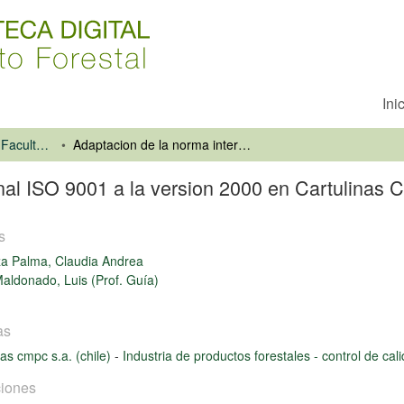
Ini
Universidad de Talca. Facultad de Ciencias Forestales
Adaptacion de la norma internacional ISO 9001 a la version 2000 en Cartulinas CMPC S.A.
nal ISO 9001 a la version 2000 en Cartulinas
s
a Palma, Claudia Andrea
aldonado, Luis (Prof. Guía)
as
nas cmpc s.a. (chile)
-
Industria de productos forestales - control de ca
iones