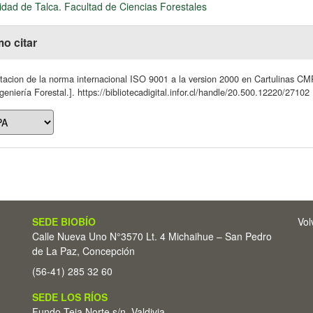
idad de Talca. Facultad de Ciencias Forestales
o citar
acion de la norma internacional ISO 9001 a la version 2000 en Cartulinas CMP
geniería Forestal.]. https://bibliotecadigital.infor.cl/handle/20.500.12220/27102
SEDE BIOBÍO
Vol
Calle Nueva Uno N°3570 Lt. 4 Michaihue – San Pedro
de La Paz, Concepción
(56-41) 285 32 60
SEDE LOS RÍOS
Fundo Teja Norte s/n. Valdivia