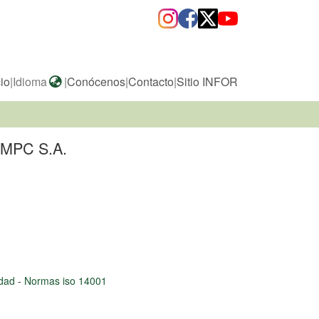
cio
|
Idioma
|
Conócenos
|
Contacto
|
Sitio INFOR
 CMPC S.A.
lidad
-
Normas iso 14001